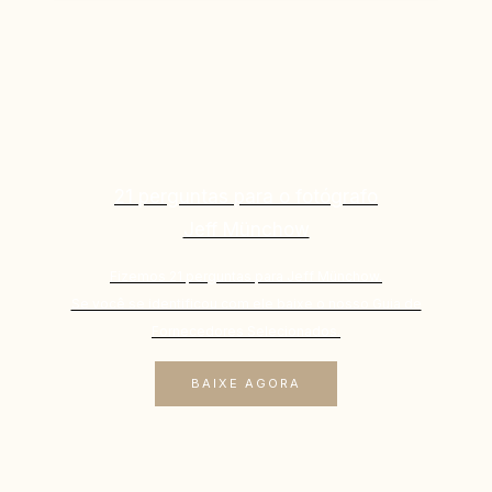
21 perguntas para o fotógrafo
Jeff Münchow
Fizemos 21 perguntas para Jeff Münchow.
Se você se identificou com ele baixe o nosso Guia de
Fornecedores Selecionados.
BAIXE AGORA