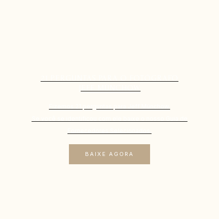
21 PERGUNTAS PARA O FOTÓGRAFO
JEFF MÜNCHOW
Fizemos 21 perguntas para Jeff Münchow.
Se você se identificou com ele baixe o nosso Guia de
Fornecedores Selecionados.
BAIXE AGORA